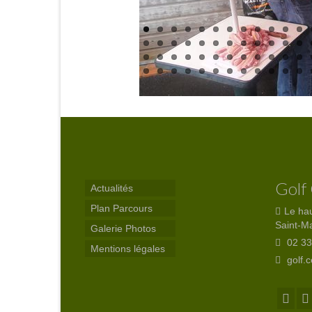
Golf
Actualités
Plan Parcours
Le ha
Saint-M
Galerie Photos
02 33
Mentions légales
golf.