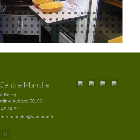
 Centre Manche
ut-Boscq
artin-d'Aubigny 50190
 45 24 52
centre.manche@wanadoo.fr