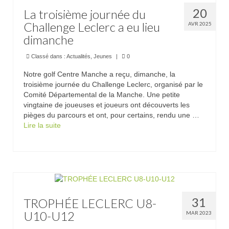
20
La troisième journée du
Practice
Challenge Leclerc a eu lieu
AVR 2025
Partenaires
dimanche
Hébergement
Classé dans :
Actualités
,
Jeunes
|
0
Notre golf Centre Manche a reçu, dimanche, la
Tarifs
troisième journée du Challenge Leclerc, organisé par le
Comité Départemental de la Manche. Une petite
Abonnements
vingtaine de joueuses et joueurs ont découverts les
pièges du parcours et ont, pour certains, rendu une …
Journée
Lire la suite­­
Enseignement
Compétitions
Compétitions 2026
31
TROPHÉE LECLERC U8-
Inscriptions
U10-U12
MAR 2023
Départs