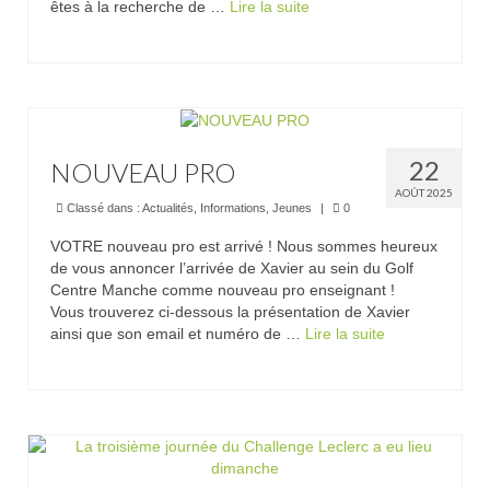
êtes à la recherche de …
Lire la suite­­
Trou n°3
Trou n°4
Trou n°5
Trou n°6
22
NOUVEAU PRO
AOÛT 2025
Trou n°7
Classé dans :
Actualités
,
Informations
,
Jeunes
|
0
VOTRE nouveau pro est arrivé ! Nous sommes heureux
Trou n°8
de vous annoncer l’arrivée de Xavier au sein du Golf
Centre Manche comme nouveau pro enseignant !
Trou n°9
Vous trouverez ci-dessous la présentation de Xavier
ainsi que son email et numéro de …
Lire la suite­­
Plan
Carte de scores
Club-House
Actualités