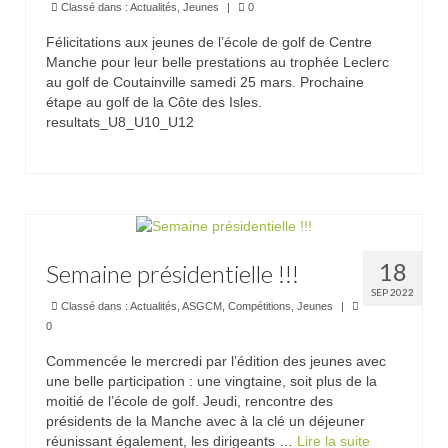
Classé dans :
Actualités
,
Jeunes
|
0
Résultats
Félicitations aux jeunes de l’école de golf de Centre
Manche pour leur belle prestations au trophée Leclerc
Agenda
au golf de Coutainville samedi 25 mars. Prochaine
étape au golf de la Côte des Isles.
Séniors
resultats_U8_U10_U12
Jeunes
ASGCM
Documents officiels de l’association
18
Semaine présidentielle !!!
Comité directeur – Association Golf Centre
Manche
SEP 2022
Classé dans :
Actualités
,
ASGCM
,
Compétitions
,
Jeunes
|
0
Contact
Commencée le mercredi par l’édition des jeunes avec
Réservations
une belle participation : une vingtaine, soit plus de la
moitié de l’école de golf. Jeudi, rencontre des
Abonnés
présidents de la Manche avec à la clé un déjeuner
réunissant également, les dirigeants …
Lire la suite­­