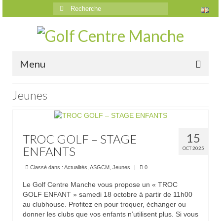
Rechercher
:
Menu
Accueil
Jeunes
Le golf
Présentation
15
TROC GOLF – STAGE
ENFANTS
OCT 2025
Parcours
Classé dans :
Actualités
,
ASGCM
,
Jeunes
|
0
Vidéos trou par trou
Le Golf Centre Manche vous propose un « TROC
Trou n°1
GOLF ENFANT » samedi 18 octobre à partir de 11h00
au clubhouse. Profitez en pour troquer, échanger ou
Trou n°2
donner les clubs que vos enfants n’utilisent plus. Si vous