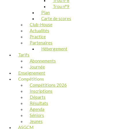
Trou n°8
Trou n°9
Plan
Carte de scores
Club-House
Actualités
Practice
Partenaires
Hébergement
Tarifs
Abonnements
Journée
Enseignement
Compétitions
Compétitions 2026
Inscriptions
Départs
Résultats
Agenda
Séniors
Jeunes
ASGCM