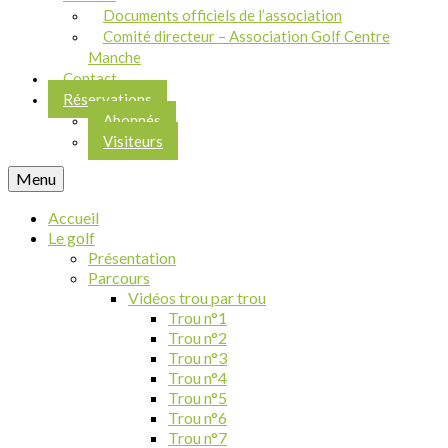
Documents officiels de l’association
Comité directeur – Association Golf Centre
Manche
Contact
Réservations
Abonnés
Visiteurs
Menu
Accueil
Le golf
Présentation
Parcours
Vidéos trou par trou
Trou n°1
Trou n°2
Trou n°3
Trou n°4
Trou n°5
Trou n°6
Trou n°7