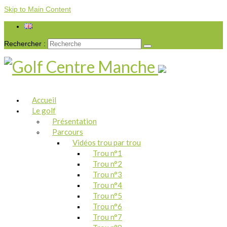
Skip to Main Content
Rechercher :
Accueil
Le golf
Présentation
Parcours
Vidéos trou par trou
Trou n°1
Trou n°2
Trou n°3
Trou n°4
Trou n°5
Trou n°6
Trou n°7