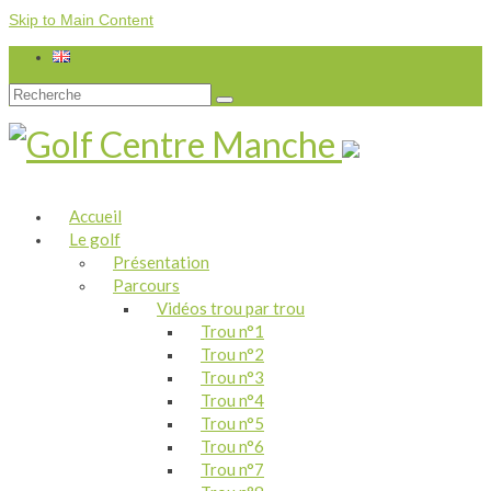
Skip to Main Content
Rechercher
:
Accueil
Le golf
Présentation
Parcours
Vidéos trou par trou
Trou n°1
Trou n°2
Trou n°3
Trou n°4
Trou n°5
Trou n°6
Trou n°7