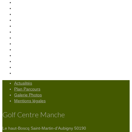
Actualités
Plan Parcours
Galerie Photos
Mentions légales
Golf Centre Manche
Le haut-Boscq
Saint-Martin-d'Aubigny 50190