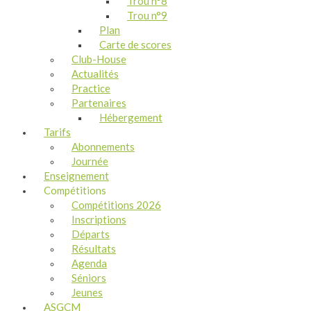
Trou n°8
Trou n°9
Plan
Carte de scores
Club-House
Actualités
Practice
Partenaires
Hébergement
Tarifs
Abonnements
Journée
Enseignement
Compétitions
Compétitions 2026
Inscriptions
Départs
Résultats
Agenda
Séniors
Jeunes
ASGCM