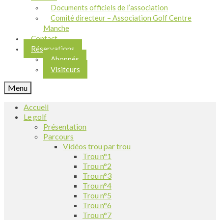
Documents officiels de l’association
Comité directeur – Association Golf Centre
Manche
Contact
Réservations
Abonnés
Visiteurs
Menu
Accueil
Le golf
Présentation
Parcours
Vidéos trou par trou
Trou n°1
Trou n°2
Trou n°3
Trou n°4
Trou n°5
Trou n°6
Trou n°7