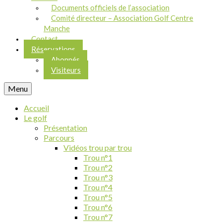
Documents officiels de l’association
Comité directeur – Association Golf Centre
Manche
Contact
Réservations
Abonnés
Visiteurs
Menu
Accueil
Le golf
Présentation
Parcours
Vidéos trou par trou
Trou n°1
Trou n°2
Trou n°3
Trou n°4
Trou n°5
Trou n°6
Trou n°7