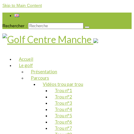
Skip to Main Content
Rechercher :
Accueil
Le golf
Présentation
Parcours
Vidéos trou par trou
Trou n°1
Trou n°2
Trou n°3
Trou n°4
Trou n°5
Trou n°6
Trou n°7