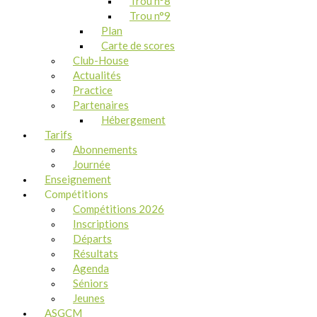
Trou n°8
Trou n°9
Plan
Carte de scores
Club-House
Actualités
Practice
Partenaires
Hébergement
Tarifs
Abonnements
Journée
Enseignement
Compétitions
Compétitions 2026
Inscriptions
Départs
Résultats
Agenda
Séniors
Jeunes
ASGCM