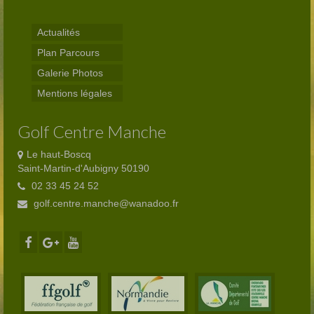
Club-House
Actualités
Actualités
Plan Parcours
Practice
Galerie Photos
Partenaires
Mentions légales
Hébergement
Golf Centre Manche
Tarifs
Le haut-Boscq
Saint-Martin-d'Aubigny 50190
Abonnements
02 33 45 24 52
golf.centre.manche@wanadoo.fr
Journée
Enseignement
Compétitions
Compétitions 2026