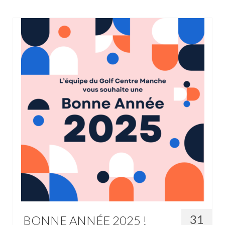
Club-House
Actualités
Practice
Partenaires
Hébergement
Tarifs
Abonnements
Journée
Enseignement
Compétitions
Compétitions 2026
31
BONNE ANNÉE 2025 !