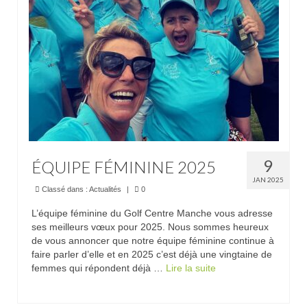
Trou n°1
Trou n°2
Trou n°3
Trou n°4
Trou n°5
Trou n°6
9
ÉQUIPE FÉMININE 2025
Trou n°7
JAN 2025
Classé dans :
Actualités
|
0
Trou n°8
L’équipe féminine du Golf Centre Manche vous adresse
ses meilleurs vœux pour 2025. Nous sommes heureux
Trou n°9
de vous annoncer que notre équipe féminine continue à
faire parler d’elle et en 2025 c’est déjà une vingtaine de
Plan
femmes qui répondent déjà …
Lire la suite­­
Carte de scores