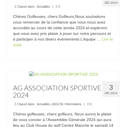
Inscriptions
DÉC 2024
Classé dans :
Actualités
|
0
Départs
Chères Golfeuses, chers Golfeurs,Nous souhaitons
vous remercier de la confiance que vous nous avez
Résultats
accordée au cours de cette année 2024 et espérons
que vous avez pris plaisir à jouer sur notre parcours et
Agenda
à participer à nos divers événements.L’équipe …
Lire la
suite­­
Séniors
Jeunes
ASGCM
Documents officiels de l’association
3
AG ASSOCIATION SPORTIVE
2024
DÉC 2024
Comité directeur – Association Golf Centre
Manche
Classé dans :
Actualités
,
ASGCM
,
Informations
|
0
Contact
Chères golfeuses, chers golfeurs, Nous avons le plaisir
de vous convier à l’Assemblée Générale 2024 qui aura
Réservations
lieu au Club House du golf Centre Manche le samedi 14