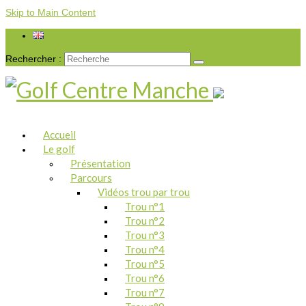
Skip to Main Content
Rechercher :
Accueil
Le golf
Présentation
Parcours
Vidéos trou par trou
Trou n°1
Trou n°2
Trou n°3
Trou n°4
Trou n°5
Trou n°6
Trou n°7