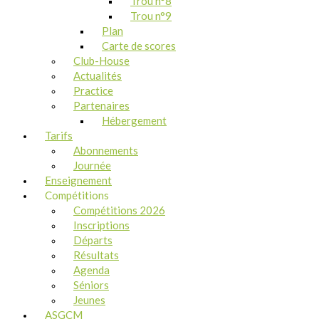
Trou n°8
Trou n°9
Plan
Carte de scores
Club-House
Actualités
Practice
Partenaires
Hébergement
Tarifs
Abonnements
Journée
Enseignement
Compétitions
Compétitions 2026
Inscriptions
Départs
Résultats
Agenda
Séniors
Jeunes
ASGCM