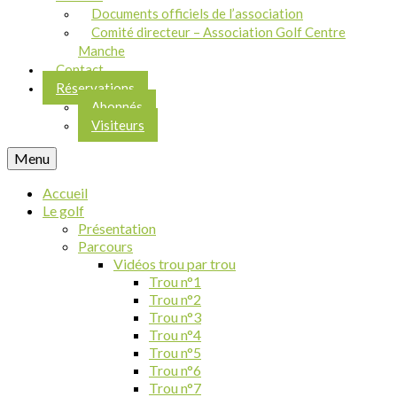
Documents officiels de l’association
Comité directeur – Association Golf Centre
Manche
Contact
Réservations
Abonnés
Visiteurs
Menu
Accueil
Le golf
Présentation
Parcours
Vidéos trou par trou
Trou n°1
Trou n°2
Trou n°3
Trou n°4
Trou n°5
Trou n°6
Trou n°7