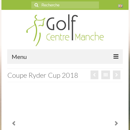
Rechercher
:
Menu
Accueil
Coupe Ryder Cup 2018
Le golf
Présentation
Parcours
Vidéos trou par trou