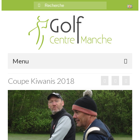
Rechercher
:
Menu
Accueil
Coupe Kiwanis 2018
Le golf
Présentation
Parcours
Vidéos trou par trou