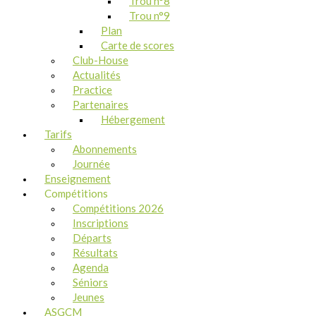
Trou n°8
Trou n°9
Plan
Carte de scores
Club-House
Actualités
Practice
Partenaires
Hébergement
Tarifs
Abonnements
Journée
Enseignement
Compétitions
Compétitions 2026
Inscriptions
Départs
Résultats
Agenda
Séniors
Jeunes
ASGCM