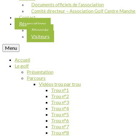
Documents officiels de l’association
Comité directeur – Association Golf Centre Manche
Contact
Réservations
Abonnés
Visiteurs
Menu
Accueil
Le golf
Présentation
Parcours
Vidéos trou par trou
Trou n°1
Trou n°2
Trou n°3
Trou n°4
Trou n°5
Trou n°6
Trou n°7
Trou n°8