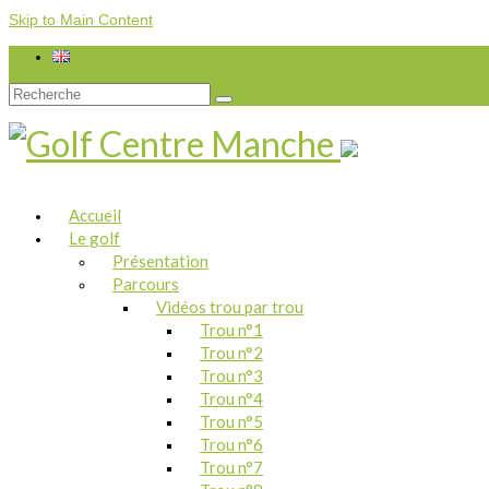
Skip to Main Content
Rechercher
:
Accueil
Le golf
Présentation
Parcours
Vidéos trou par trou
Trou n°1
Trou n°2
Trou n°3
Trou n°4
Trou n°5
Trou n°6
Trou n°7