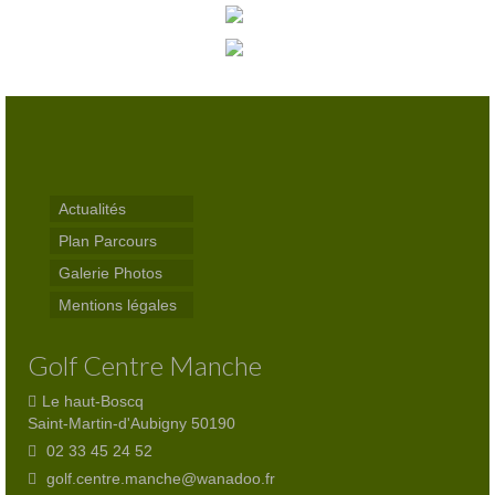
Trou n°3
Trou n°4
Trou n°5
Trou n°6
Trou n°7
Actualités
Plan Parcours
Trou n°8
Galerie Photos
Trou n°9
Mentions légales
Plan
Golf Centre Manche
Carte de scores
Le haut-Boscq
Saint-Martin-d'Aubigny 50190
Club-House
02 33 45 24 52
Actualités
golf.centre.manche@wanadoo.fr