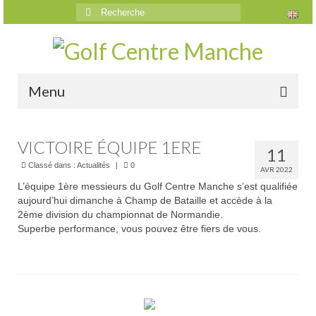
Rechercher
:
Menu
Accueil
VICTOIRE ÉQUIPE 1ERE
11
Le golf
Classé dans :
Actualités
|
0
AVR 2022
L’équipe 1ère messieurs du Golf Centre Manche s’est qualifiée
Présentation
aujourd’hui dimanche à Champ de Bataille et accède à la
2ème division du championnat de Normandie.
Parcours
Superbe performance, vous pouvez être fiers de vous.
Vidéos trou par trou
Trou n°1
Trou n°2