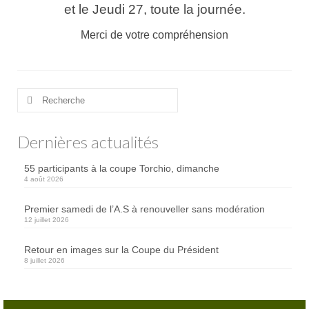
Trou n°1
et le Jeudi 27, toute la journée.
Trou n°2
Merci de votre compréhension
Trou n°3
Trou n°4
Rechercher
:
Trou n°5
Dernières actualités
Trou n°6
55 participants à la coupe Torchio, dimanche
Trou n°7
4 août 2026
Trou n°8
Premier samedi de l’A.S à renouveller sans modération
12 juillet 2026
Trou n°9
Retour en images sur la Coupe du Président
Plan
8 juillet 2026
Carte de scores