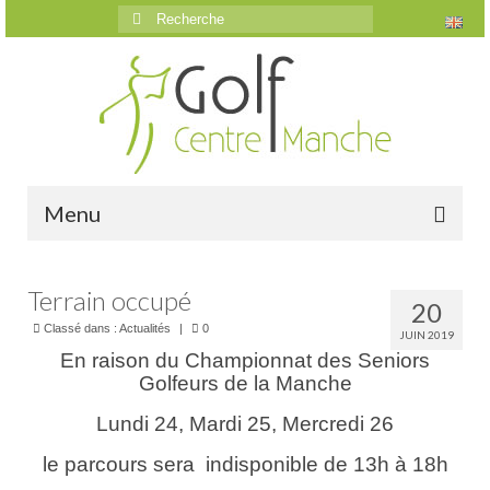
Rechercher
:
Menu
Accueil
Terrain occupé
20
Le golf
Classé dans :
Actualités
|
0
JUIN 2019
En raison du Championnat des Seniors
Présentation
Golfeurs de la Manche
Parcours
Lundi 24, Mardi 25, Mercredi 26
Vidéos trou par trou
le parcours sera indisponible de 13h à 18h