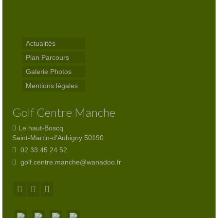
Club-House
Actualités
Actualités
Practice
Plan Parcours
Partenaires
Galerie Photos
Hébergement
Mentions légales
Tarifs
Golf Centre Manche
Abonnements
Le haut-Boscq
Saint-Martin-d'Aubigny 50190
Journée
02 33 45 24 52
golf.centre.manche@wanadoo.fr
Enseignement
Compétitions
Compétitions 2026