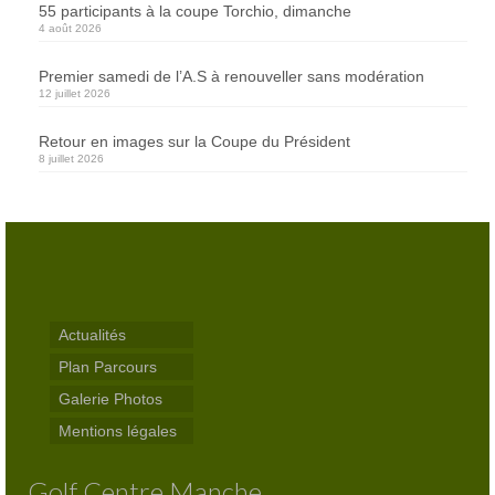
55 participants à la coupe Torchio, dimanche
Inscriptions
4 août 2026
Départs
Premier samedi de l’A.S à renouveller sans modération
12 juillet 2026
Résultats
Retour en images sur la Coupe du Président
Agenda
8 juillet 2026
Séniors
Jeunes
ASGCM
Documents officiels de l’association
Actualités
Plan Parcours
Comité directeur – Association Golf Centre
Manche
Galerie Photos
Mentions légales
Contact
Golf Centre Manche
Réservations