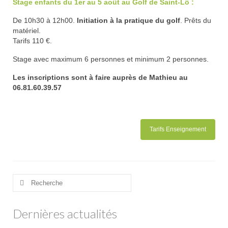
Stage enfants du 1er au 5 août au Golf de Saint-Lô :
Club-House
De 10h30 à 12h00.
Initiation à la pratique du golf
. Prêts du
Actualités
matériel.
Tarifs 110 €.
Practice
Stage avec maximum 6 personnes et minimum 2 personnes.
Partenaires
Les inscriptions sont à faire auprès de Mathieu au
06.81.60.39.57
Hébergement
Tarifs
Abonnements
Tarifs Enseignement
Journée
Enseignement
Rechercher
:
Compétitions
Dernières actualités
Compétitions 2026