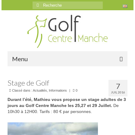
Rechercher
:
Menu
Accueil
Stage de Golf
7
Le golf
Classé dans :
Actualités
,
Informations
|
0
JUIL 2016
Durant l’été, Mathieu vous propose un stage adultes de 3
Présentation
jours au Golf Centre Manche les 25,27 et 29 Juillet.
De
10h30 à 12H00. Tarifs : 80 € par personnes.
Parcours
Vidéos trou par trou