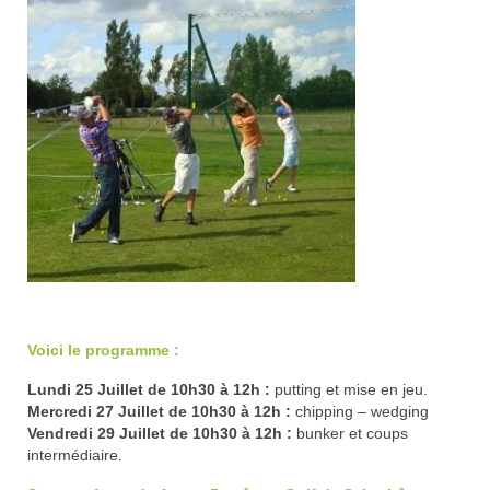
Trou n°1
Trou n°2
Trou n°3
Trou n°4
Trou n°5
Trou n°6
Trou n°7
.
Trou n°8
Voici le programme :
Trou n°9
Lundi 25 Juillet de 10h30 à 12h :
putting et mise en jeu.
Plan
Mercredi 27 Juillet de 10h30 à 12h :
chipping – wedging
Vendredi 29 Juillet de 10h30 à 12h :
bunker et coups
Carte de scores
intermédiaire.