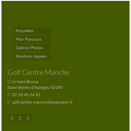
Trou n°3
Trou n°4
Trou n°5
Actualités
Plan Parcours
Trou n°6
Galerie Photos
Trou n°7
Mentions légales
Trou n°8
Golf Centre Manche
Trou n°9
Le haut-Boscq
Saint-Martin-d'Aubigny 50190
Plan
02 33 45 24 52
golf.centre.manche@wanadoo.fr
Carte de scores
Club-House
Actualités