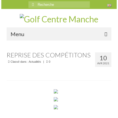
Rechercher
:
Menu
Accueil
REPRISE DES COMPÉTITONS
10
Le golf
Classé dans :
Actualités
|
0
AVR 2021
Présentation
Parcours
Vidéos trou par trou
Trou n°1
Trou n°2