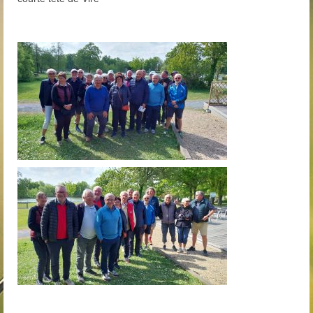
Trou n°1
Trou n°2
Trou n°3
Trou n°4
Trou n°5
Trou n°6
Trou n°7
Trou n°8
Trou n°9
Plan
Carte de scores