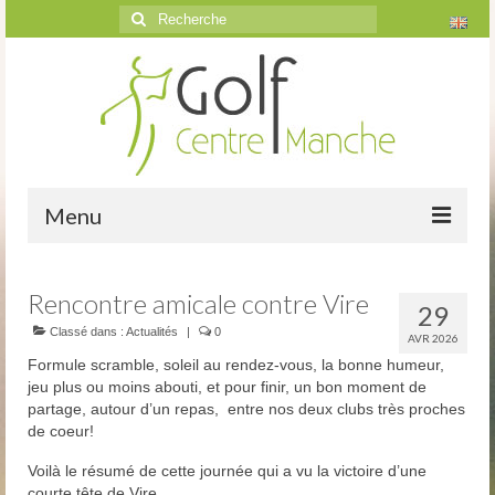
Rechercher
:
Menu
Accueil
Rencontre amicale contre Vire
29
Le golf
Classé dans :
Actualités
|
0
AVR 2026
Formule scramble, soleil au rendez-vous, la bonne humeur,
Présentation
jeu plus ou moins abouti, et pour finir, un bon moment de
partage, autour d’un repas, entre nos deux clubs très proches
Parcours
de coeur!
Vidéos trou par trou
Voilà le résumé de cette journée qui a vu la victoire d’une
courte tête de Vire