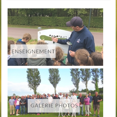
Club-House
Actualités
Practice
Partenaires
Hébergement
Tarifs
Abonnements
Journée
Enseignement
Compétitions
Compétitions 2026