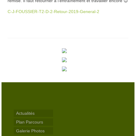
remise. Il faut retourner à l’entraînement et travailler encore 😉
Trou n°3
C-J-FOUSSIER-T2-D-2-Retour-2019-General-2
Trou n°4
Trou n°5
Trou n°6
Trou n°7
Trou n°8
Trou n°9
Plan
Carte de scores
Actualités
Club-House
Plan Parcours
Galerie Photos
Actualités