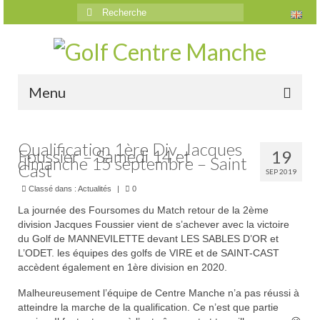
Rechercher
:
Menu
Accueil
Qualification 1ère Div. Jacques
Foussier – Samedi 14 et
19
dimanche 15 septembre – Saint
Le golf
Cast
SEP 2019
Présentation
Classé dans :
Actualités
|
0
La journée des Foursomes du Match retour de la 2ème
Parcours
division Jacques Foussier vient de s’achever avec la victoire
du Golf de MANNEVILETTE devant LES SABLES D’OR et
Vidéos trou par trou
L’ODET. les équipes des golfs de VIRE et de SAINT-CAST
accèdent également en 1ère division en 2020.
Trou n°1
Malheureusement l’équipe de Centre Manche n’a pas réussi à
Trou n°2
atteindre la marche de la qualification. Ce n’est que partie