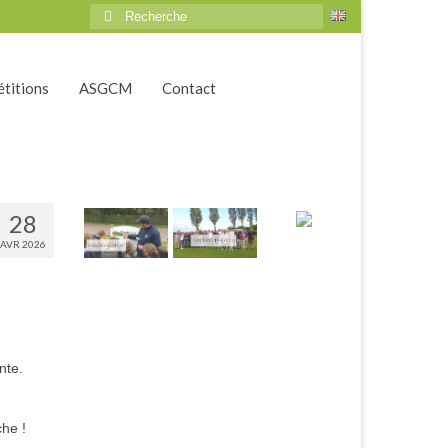
Rechercher
:
titions
ASGCM
Contact
28
AVR 2026
nte.
he !