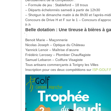
Déroulement de la compétition :
– Formule de jeu : Stableford – 18 trous
– Départs échelonnés samedi à partir de 12h30
– Shotgun le dimanche matin à de 8h30 et l’après-mid
Concours de Drive H et F sur le 1 – Concours d’approc
ℎ ℎ
Belle dotation : Une tireuse à bières à ga
̀ :
Benoit Marie – Maçonnerie
Nicolas Joseph – Optique du Château
Yannick Lenoir – Maîtrise d’œuvre
Frédéric Lerosey – Plombier Chauffagiste
Samuel Lebaron – Coiffure Visagiste
Tous artisans commerçants à Torigny les Villes
Inscription pour ces deux compétitions sur
ISP-GOLF.