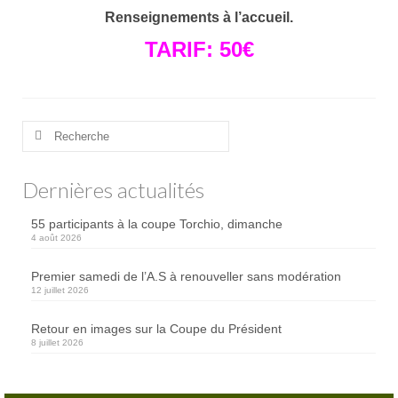
Renseignements à l’accueil.
Trou n°3
TARIF: 50€
Trou n°4
Trou n°5
Trou n°6
Rechercher
:
Trou n°7
Dernières actualités
Trou n°8
55 participants à la coupe Torchio, dimanche
Trou n°9
4 août 2026
Plan
Premier samedi de l’A.S à renouveller sans modération
12 juillet 2026
Carte de scores
Retour en images sur la Coupe du Président
8 juillet 2026
Club-House
Actualités