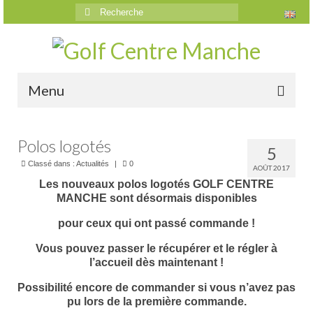
Rechercher
:
Menu
Accueil
Polos logotés
5
Le golf
Classé dans :
Actualités
|
0
AOÛT 2017
Les nouveaux polos logotés GOLF CENTRE
Présentation
MANCHE sont désormais disponibles
Parcours
pour ceux qui ont passé commande !
Vidéos trou par trou
Vous pouvez passer le récupérer et le régler à
l’accueil dès maintenant !
Trou n°1
Possibilité encore de commander si vous n’avez pas
Trou n°2
pu lors de la première commande.