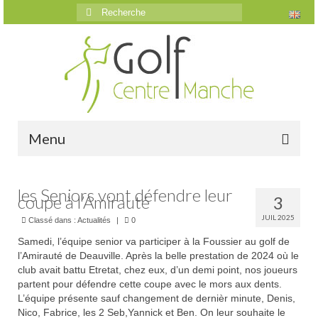
Rechercher
:
Menu
Accueil
les Seniors vont défendre leur
coupe à l’Amirauté
3
Le golf
JUIL 2025
Classé dans :
Actualités
|
0
Présentation
Samedi, l’équipe senior va participer à la Foussier au golf de
l’Amirauté de Deauville. Après la belle prestation de 2024 où le
Parcours
club avait battu Etretat, chez eux, d’un demi point, nos joueurs
partent pour défendre cette coupe avec le mors aux dents.
Vidéos trou par trou
L’équipe présente sauf changement de dernièr minute, Denis,
Nico, Fabrice, les 2 Seb,Yannick et Ben. On leur souhaite le