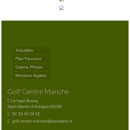
Club-House
Actualités
Practice
Partenaires
Hébergement
Actualités
Plan Parcours
Tarifs
Galerie Photos
Abonnements
Mentions légales
Journée
Golf Centre Manche
Enseignement
Le haut-Boscq
Saint-Martin-d'Aubigny 50190
Compétitions
02 33 45 24 52
golf.centre.manche@wanadoo.fr
Compétitions 2026