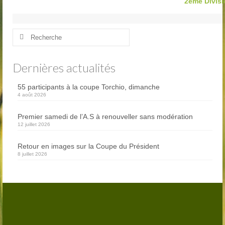
2ème Divisi
Club-House
Actualités
Rechercher
:
Practice
Dernières actualités
Partenaires
Hébergement
55 participants à la coupe Torchio, dimanche
4 août 2026
Tarifs
Premier samedi de l’A.S à renouveller sans modération
12 juillet 2026
Abonnements
Retour en images sur la Coupe du Président
Journée
8 juillet 2026
Enseignement
Compétitions
Compétitions 2026