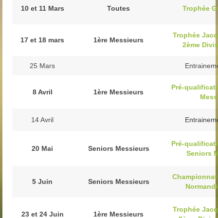
Trou n°1
10 et 11 Mars
Toutes
Trophée G
Trou n°2
Trophée Jacq
17 et 18 mars
1ère Messieurs
Trou n°3
2ème Divis
Trou n°4
25 Mars
Entrainem
Trou n°5
Pré-qualifica
8 Avril
1ère Messieurs
Mess
Trou n°6
14 Avril
Entrainem
Trou n°7
Trou n°8
Pré-qualifica
20 Mai
Seniors Messieurs
Seniors 
Trou n°9
Championnat 
5 Juin
Seniors Messieurs
Plan
Normandi
Carte de scores
Trophée Jacq
23 et 24 Juin
1ère Messieurs