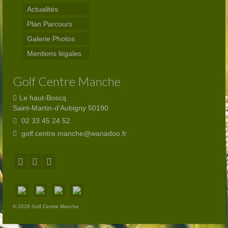
Inscriptions
Actualités
Plan Parcours
Départs
Galerie Photos
Résultats
Mentions légales
Agenda
Golf Centre Manche
Séniors
Le haut-Boscq
Saint-Martin-d'Aubigny 50190
Jeunes
02 33 45 24 52
ASGCM
golf.centre.manche@wanadoo.fr
Documents officiels de l’association
Comité directeur – Association Golf Centre
Manche
Contact
© 2026 Golf Centre Manche
Réservations