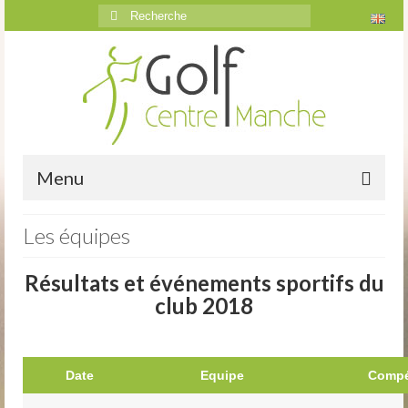
Rechercher
:
Menu
Accueil
Les équipes
Le golf
Résultats et événements sportifs du
club 2018
Présentation
Parcours
Date
Equipe
Compé
Vidéos trou par trou