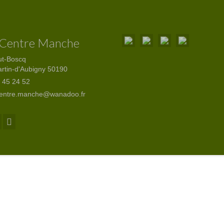
 Centre Manche
ut-Boscq
artin-d'Aubigny 50190
 45 24 52
centre.manche@wanadoo.fr