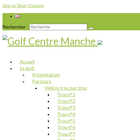
Skip to Main Content
Rechercher :
Accueil
Le golf
Présentation
Parcours
Vidéos trou par trou
Trou n°1
Trou n°2
Trou n°3
Trou n°4
Trou n°5
Trou n°6
Trou n°7