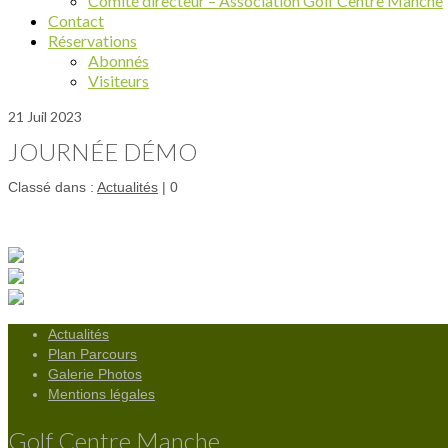
Comité directeur – Association Golf Centre Manche
Contact
Réservations
Abonnés
Visiteurs
21
Juil 2023
JOURNÉE DÉMO
Classé dans :
Actualités
|
0
Actualités
Plan Parcours
Galerie Photos
Mentions légales
Golf Centre Manche