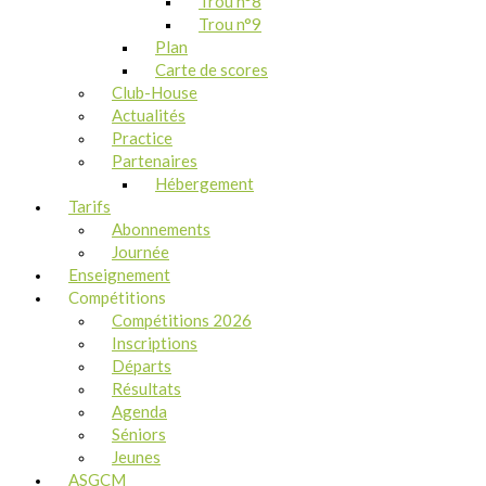
Trou n°8
Trou n°9
Plan
Carte de scores
Club-House
Actualités
Practice
Partenaires
Hébergement
Tarifs
Abonnements
Journée
Enseignement
Compétitions
Compétitions 2026
Inscriptions
Départs
Résultats
Agenda
Séniors
Jeunes
ASGCM