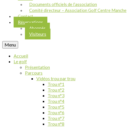
Documents officiels de l’association
Comité directeur – Association Golf Centre Manche
Contact
Réservations
Abonnés
Visiteurs
Menu
Accueil
Le golf
Présentation
Parcours
Vidéos trou par trou
Trou n°1
Trou n°2
Trou n°3
Trou n°4
Trou n°5
Trou n°6
Trou n°7
Trou n°8