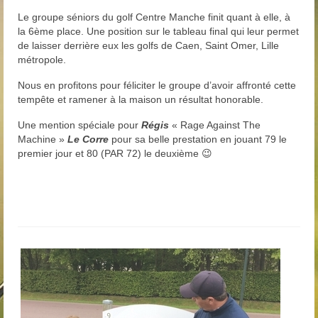
Trou n°1
Le groupe séniors du golf Centre Manche finit quant à elle, à
la 6ème place. Une position sur le tableau final qui leur permet
Trou n°2
de laisser derrière eux les golfs de Caen, Saint Omer, Lille
métropole.
Trou n°3
Nous en profitons pour féliciter le groupe d’avoir affronté cette
Trou n°4
tempête et ramener à la maison un résultat honorable.
Trou n°5
Une mention spéciale pour
Régis
« Rage Against The
Machine »
Le Corre
pour sa belle prestation en jouant 79 le
Trou n°6
premier jour et 80 (PAR 72) le deuxième 😉
Trou n°7
Trou n°8
Trou n°9
Plan
Carte de scores