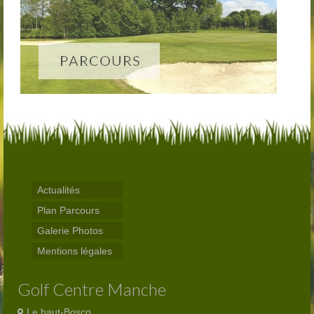
Inscriptions
Départs
Résultats
Agenda
Séniors
Jeunes
ASGCM
Actualités
Documents officiels de l’association
Plan Parcours
Galerie Photos
Comité directeur – Association Golf Centre
Mentions légales
Manche
Contact
Golf Centre Manche
Réservations
Le haut-Boscq