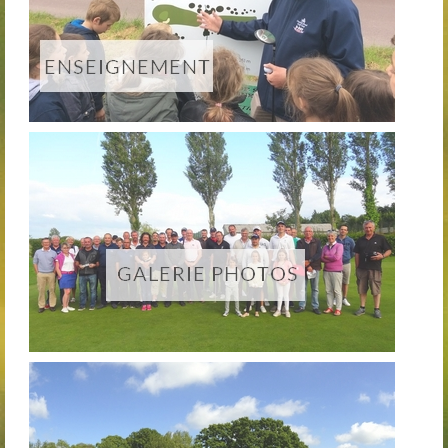
Club-House
Actualités
Practice
Partenaires
Hébergement
Tarifs
Abonnements
Journée
Enseignement
Compétitions
Compétitions 2026