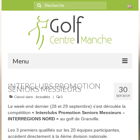
Rechercher
:
Menu
Accueil
INTERCLUBS PROMOTION
SENIORS MESSIEURS
30
Le golf
SEP 2019
Classé dans :
Actualités
|
0
Présentation
Le week-end dernier (28 et 29 septembre) s’est déroulée la
compétition
« Interclubs Promotion Seniors Messieurs –
Parcours
INTERREGIONS NORD »
au golf de Granville.
Vidéos trou par trou
Les 3 premiers qualifiés sur les 20 équipes participantes,
accèdent directement à la 4ème division nationale.