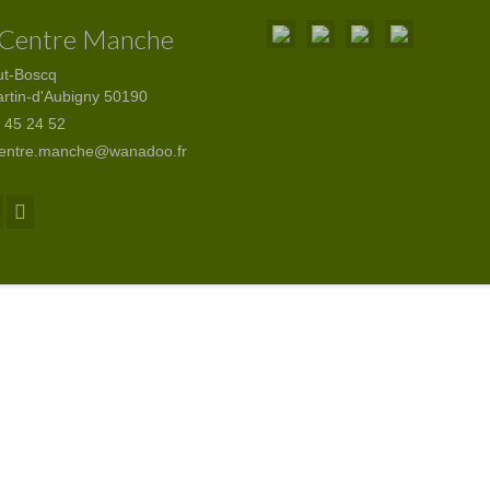
 Centre Manche
ut-Boscq
artin-d'Aubigny 50190
 45 24 52
centre.manche@wanadoo.fr