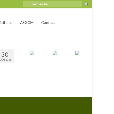
Rechercher
:
titions
ASGCM
Contact
30
OÛT 2025