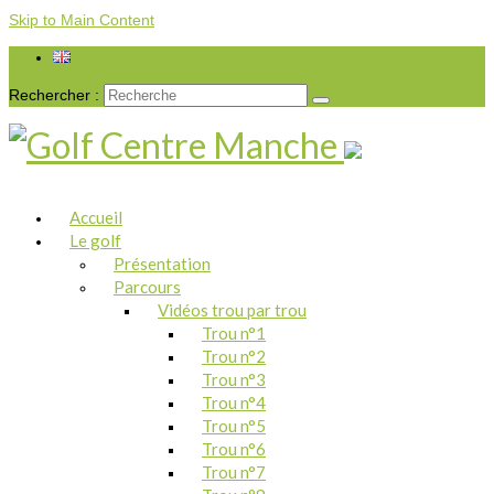
Skip to Main Content
Rechercher :
Accueil
Le golf
Présentation
Parcours
Vidéos trou par trou
Trou n°1
Trou n°2
Trou n°3
Trou n°4
Trou n°5
Trou n°6
Trou n°7