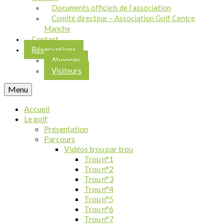
Documents officiels de l’association
Comité directeur – Association Golf Centre
Manche
Contact
Réservations
Abonnés
Visiteurs
Menu
Accueil
Le golf
Présentation
Parcours
Vidéos trou par trou
Trou n°1
Trou n°2
Trou n°3
Trou n°4
Trou n°5
Trou n°6
Trou n°7