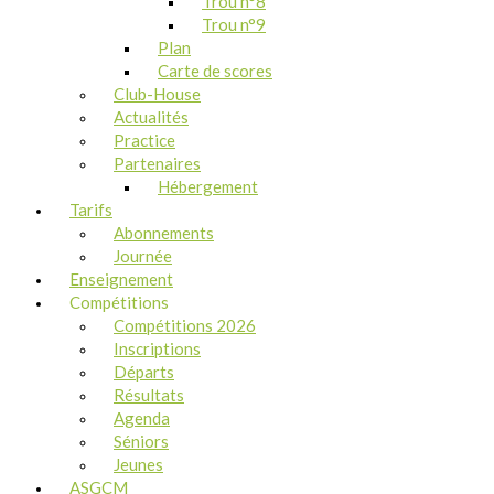
Trou n°8
Trou n°9
Plan
Carte de scores
Club-House
Actualités
Practice
Partenaires
Hébergement
Tarifs
Abonnements
Journée
Enseignement
Compétitions
Compétitions 2026
Inscriptions
Départs
Résultats
Agenda
Séniors
Jeunes
ASGCM