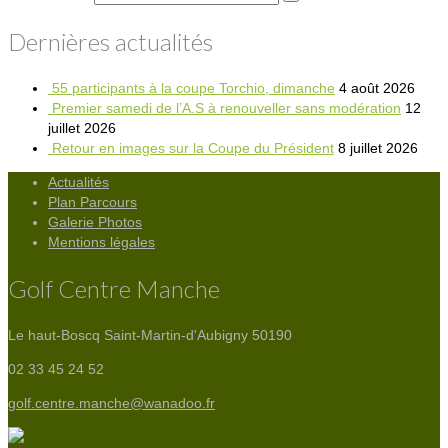
Dernières actualités
55 participants à la coupe Torchio, dimanche
4 août 2026
Premier samedi de l’A.S à renouveller sans modération
12
juillet 2026
Retour en images sur la Coupe du Président
8 juillet 2026
Actualités
Plan Parcours
Galerie Photos
Mentions légales
Golf Centre Manche
Le haut-Boscq
Saint-Martin-d'Aubigny 50190
02 33 45 24 52
golf.centre.manche@wanadoo.fr