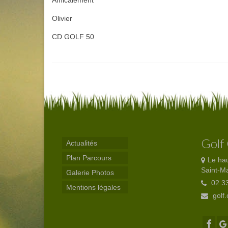
Amicalement
Olivier
CD GOLF 50
Golf
Actualités
Plan Parcours
Le ha
Saint-M
Galerie Photos
02 33
Mentions légales
golf