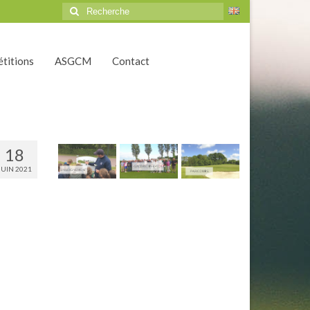
Rechercher
:
titions
ASGCM
Contact
18
JUIN 2021