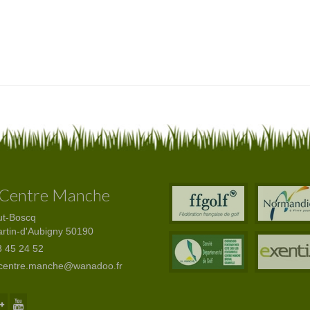
 Centre Manche
ut-Boscq
artin-d'Aubigny 50190
 45 24 52
.centre.manche@wanadoo.fr