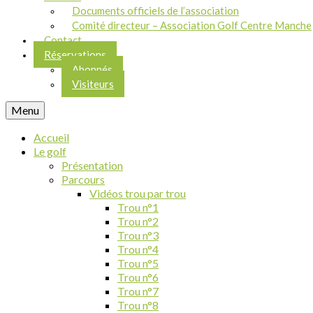
Documents officiels de l’association
Comité directeur – Association Golf Centre Manche
Contact
Réservations
Abonnés
Visiteurs
Menu
Accueil
Le golf
Présentation
Parcours
Vidéos trou par trou
Trou n°1
Trou n°2
Trou n°3
Trou n°4
Trou n°5
Trou n°6
Trou n°7
Trou n°8