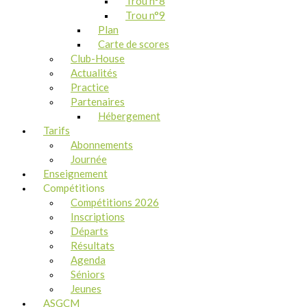
Trou n°8
Trou n°9
Plan
Carte de scores
Club-House
Actualités
Practice
Partenaires
Hébergement
Tarifs
Abonnements
Journée
Enseignement
Compétitions
Compétitions 2026
Inscriptions
Départs
Résultats
Agenda
Séniors
Jeunes
ASGCM