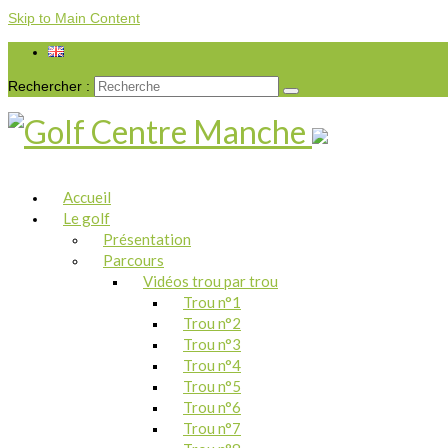
Skip to Main Content
Rechercher :
Accueil
Le golf
Présentation
Parcours
Vidéos trou par trou
Trou n°1
Trou n°2
Trou n°3
Trou n°4
Trou n°5
Trou n°6
Trou n°7