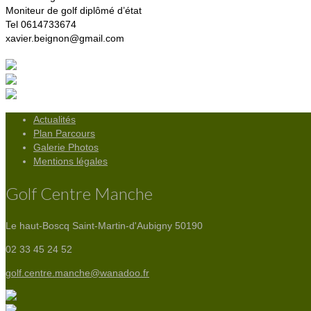
Moniteur de golf diplômé d’état
Tel 0614733674
xavier.beignon@gmail.com
Actualités
Plan Parcours
Galerie Photos
Mentions légales
Golf Centre Manche
Le haut-Boscq
Saint-Martin-d'Aubigny 50190
02 33 45 24 52
golf.centre.manche@wanadoo.fr