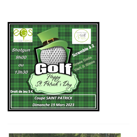
Trou n°1
Trou n°2
Trou n°3
Trou n°4
Trou n°5
Trou n°6
Trou n°7
Trou n°8
Trou n°9
Plan
Carte de scores