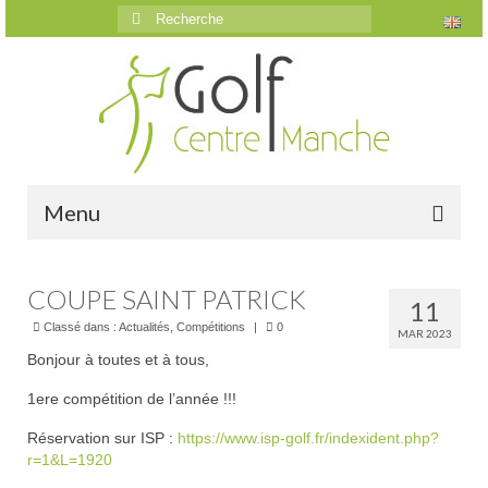
Rechercher
:
Menu
Accueil
COUPE SAINT PATRICK
11
Le golf
Classé dans :
Actualités
,
Compétitions
|
0
MAR 2023
Bonjour à toutes et à tous,
Présentation
1ere compétition de l’année !!!
Parcours
Réservation sur ISP :
https://www.isp-golf.fr/indexident.php?
Vidéos trou par trou
r=1&L=1920