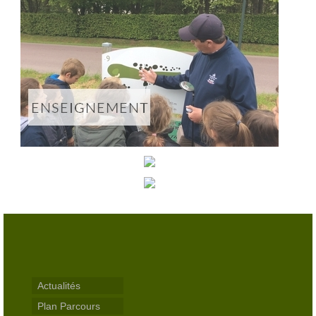
Club-House
Actualités
Practice
Partenaires
Hébergement
Tarifs
Abonnements
Journée
Enseignement
Compétitions
Actualités
Compétitions 2026
Plan Parcours