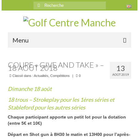
Rechercher
:
Menu
Accueil
COUPE « GIVE AND TAKE » –
18 AOÛT 2018
13
Le golf
AOÛT 2019
Classé dans :
Actualités
,
Compétitions
|
0
Présentation
Dimanche 18 août
Parcours
18 trous – Strokeplay pour les 1ères séries et
Stableford pour les autres séries
Vidéos trou par trou
Chaque participant apporte un petit lot pour la dotation
Trou n°1
(entre 5€ et 10€)
Trou n°2
Départ en Shot gun à 8H30 le matin et 13H00 pour l’après-