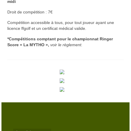
midi
Trou n°3
Droit de compétition : 7€
Trou n°4
Compétition accessible à tous, pour tout joueur ayant une
licence ffgolf et un certificat médical valide.
Trou n°5
*Compétitions comptant pour le championnat
Ringer
Trou n°6
Score « La MYTHO »,
voir le règlement.
Trou n°7
Trou n°8
Trou n°9
Plan
Carte de scores
Club-House
Actualités