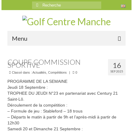
Rechercher
:
Menu
Accueil
COUPE COMMISSION
SPORTIVE
16
Le golf
SEP 2025
Classé dans :
Actualités
,
Compétitions
|
0
Présentation
PROGRAMME DE LA SEMAINE
Jeudi 18 Septembre :
Parcours
TROPHEE DU JEUDI N°23 en partenariat avec Century 21
Saint-Lô.
Vidéos trou par trou
Déroulement de la compétition :
– Formule de jeu : Stableford – 18 trous
Trou n°1
– Départs le matin à partir de 9h et l’après-midi à partir de
12h30
Trou n°2
Samedi 20 et Dimanche 21 Septembre :