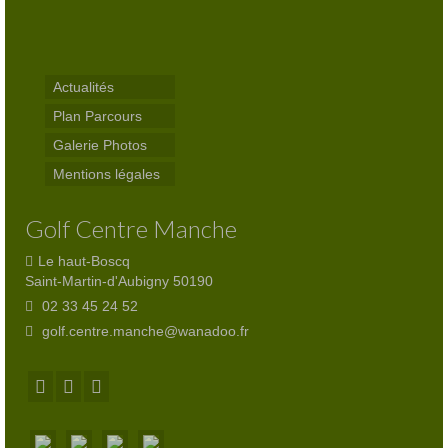
Practice
Partenaires
Actualités
Hébergement
Plan Parcours
Galerie Photos
Tarifs
Mentions légales
Abonnements
Golf Centre Manche
Journée
Le haut-Boscq
Enseignement
Saint-Martin-d'Aubigny 50190
02 33 45 24 52
Compétitions
golf.centre.manche@wanadoo.fr
Compétitions 2026
Inscriptions
Départs