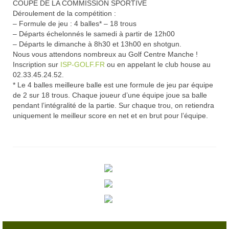
COUPE DE LA COMMISSION SPORTIVE
Trou n°3
Déroulement de la compétition :
– Formule de jeu : 4 balles* – 18 trous
Trou n°4
– Départs échelonnés le samedi à partir de 12h00
– Départs le dimanche à 8h30 et 13h00 en shotgun.
Trou n°5
Nous vous attendons nombreux au Golf Centre Manche !
Inscription sur
ISP-GOLF.FR
ou en appelant le club house au
Trou n°6
02.33.45.24.52.
* Le 4 balles meilleure balle est une formule de jeu par équipe
Trou n°7
de 2 sur 18 trous. Chaque joueur d’une équipe joue sa balle
pendant l’intégralité de la partie. Sur chaque trou, on retiendra
uniquement le meilleur score en net et en brut pour l’équipe.
Trou n°8
Trou n°9
Plan
Carte de scores
Club-House
Actualités