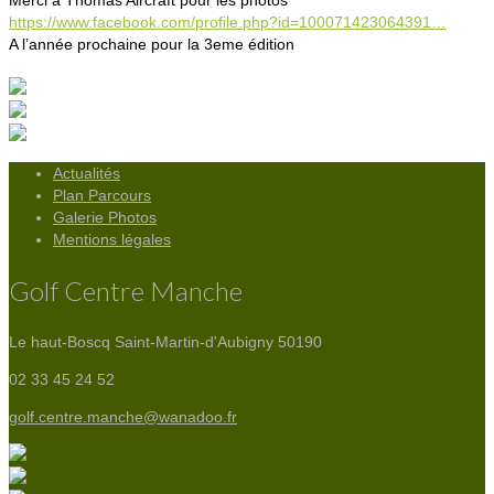
https://www.facebook.com/profile.php?id=100071423064391…
A l’année prochaine pour la 3eme édition
Actualités
Plan Parcours
Galerie Photos
Mentions légales
Golf Centre Manche
Le haut-Boscq
Saint-Martin-d'Aubigny 50190
02 33 45 24 52
golf.centre.manche@wanadoo.fr