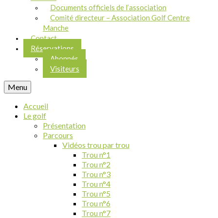
Documents officiels de l’association
Comité directeur – Association Golf Centre
Manche
Contact
Réservations
Abonnés
Visiteurs
Menu
Accueil
Le golf
Présentation
Parcours
Vidéos trou par trou
Trou n°1
Trou n°2
Trou n°3
Trou n°4
Trou n°5
Trou n°6
Trou n°7