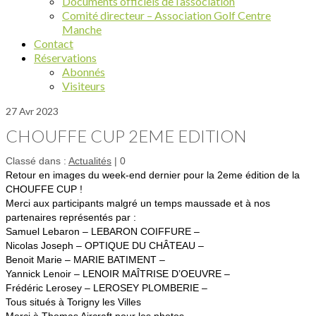
Documents officiels de l’association
Comité directeur – Association Golf Centre
Manche
Contact
Réservations
Abonnés
Visiteurs
27
Avr 2023
CHOUFFE CUP 2EME EDITION
Classé dans :
Actualités
|
0
Retour en images du week-end dernier pour la 2eme édition de la
CHOUFFE CUP !
Merci aux participants malgré un temps maussade et à nos
partenaires représentés par :
Samuel Lebaron – LEBARON COIFFURE –
Nicolas Joseph – OPTIQUE DU CHÂTEAU –
Benoit Marie – MARIE BATIMENT –
Yannick Lenoir – LENOIR MAÎTRISE D’OEUVRE –
Frédéric Lerosey – LEROSEY PLOMBERIE –
Tous situés à Torigny les Villes
Merci à Thomas Aircraft pour les photos