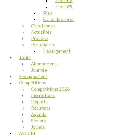
Trou n°8
Trou n°9
Plan
Carte de scores
Club-House
Actualités
Practice
Partenaires
Hébergement
Tarifs
Abonnements
Journée
Enseignement
Compétitions
Compétitions 2026
Inscriptions
Départs
Résultats
Agenda
Séniors
Jeunes
ASGCM