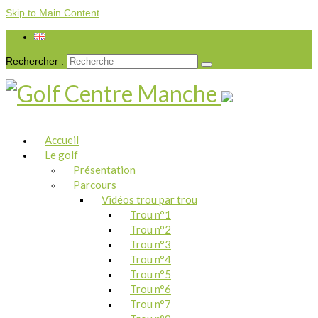
Skip to Main Content
Rechercher :
Accueil
Le golf
Présentation
Parcours
Vidéos trou par trou
Trou n°1
Trou n°2
Trou n°3
Trou n°4
Trou n°5
Trou n°6
Trou n°7