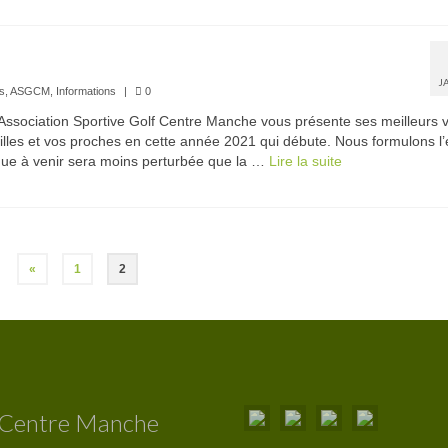
J
és
,
ASGCM
,
Informations
|
0
l’Association Sportive Golf Centre Manche vous présente ses meilleurs
illes et vos proches en cette année 2021 qui débute. Nous formulons l’
ique à venir sera moins perturbée que la …
Lire la suite­­
«
1
2
 Centre Manche