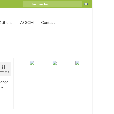
Rechercher
:
titions
ASGCM
Contact
8
CT 2022
llenge
 à
e …