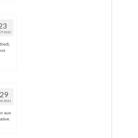
23
ÛT 2022
dredi,
ous
29
AI 2021
lo aux
ative.