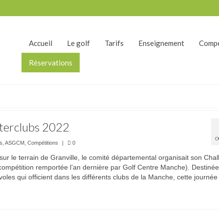
Accueil
Le golf
Tarifs
Enseignement
Compé
Réservations
nterclubs 2022
O
és
,
ASGCM
,
Compétitions
|
0
ur le terrain de Granville, le comité départemental organisait son Cha
(compétition remportée l’an dernière par Golf Centre Manche). Destinée
oles qui officient dans les différents clubs de la Manche, cette journé