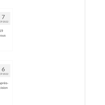
7
EP 2022
 19
rous
6
EP 2022
après-
ision