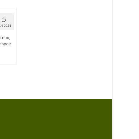
5
AN 2021
 vœux,
espoir