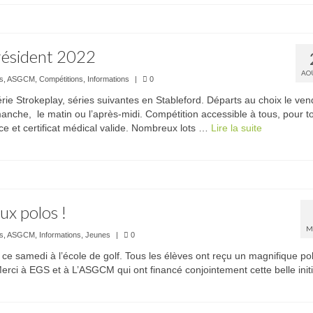
ésident 2022
AO
és
,
ASGCM
,
Compétitions
,
Informations
|
0
ie Strokeplay, séries suivantes en Stableford. Départs au choix le ven
anche, le matin ou l’après-midi. Compétition accessible à tous, pour t
ce et certificat médical valide. Nombreux lots …
Lire la suite­­
ux polos !
M
és
,
ASGCM
,
Informations
,
Jeunes
|
0
 ce samedi à l’école de golf. Tous les élèves ont reçu un magnifique po
erci à EGS et à L’ASGCM qui ont financé conjointement cette belle initi