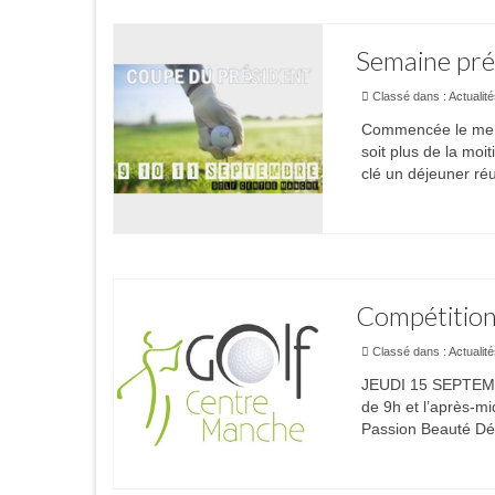
Semaine prés
Classé dans :
Actualit
Commencée le mercre
soit plus de la moi
clé un déjeuner ré
Compétitions
Classé dans :
Actualit
JEUDI 15 SEPTEMB
de 9h et l’après-
Passion Beauté Dép