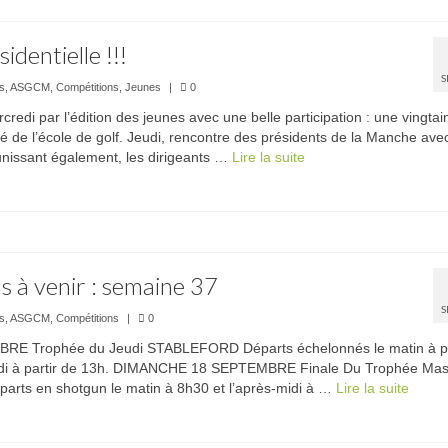
identielle !!!
S
és
,
ASGCM
,
Compétitions
,
Jeunes
|
0
di par l’édition des jeunes avec une belle participation : une vingtai
tié de l’école de golf. Jeudi, rencontre des présidents de la Manche avec
unissant également, les dirigeants …
Lire la suite­­
 à venir : semaine 37
S
és
,
ASGCM
,
Compétitions
|
0
RE Trophée du Jeudi STABLEFORD Départs échelonnés le matin à pa
midi à partir de 13h. DIMANCHE 18 SEPTEMBRE Finale Du Trophée Mas
arts en shotgun le matin à 8h30 et l’après-midi à …
Lire la suite­­