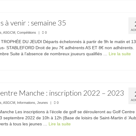
 à venir : semaine 35
AO
és
,
ASGCM
,
Compétitions
|
0
 TROPHÉE DU JEUDI Départs échelonnés à partir de 9h le matin et 1
rous- STABLEFORD Droit de jeu 7€ adhérents AS ET 8€ non adhérents.
bre Suite à l’absence de nombreux joueurs qualifiés …
Lire la suite­­
Centre Manche : inscription 2022 – 2023
AO
és
,
ASGCM
,
Informations
,
Jeunes
|
0
anche Les inscriptions à l’école de golf se dérouleront au Golf Centre
 septembre 2022 de 10h à 12h (Base de loisirs de Saint-Martin d ’Aub
erts à tous les jeunes …
Lire la suite­­