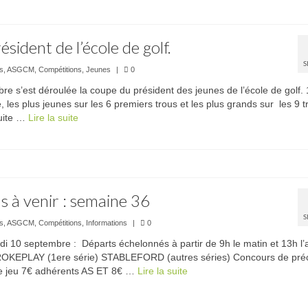
sident de l’école de golf.
S
és
,
ASGCM
,
Compétitions
,
Jeunes
|
0
re s’est déroulée la coupe du président des jeunes de l’école de golf.
é, les plus jeunes sur les 6 premiers trous et les plus grands sur les 9 t
suite …
Lire la suite­­
 à venir : semaine 36
S
és
,
ASGCM
,
Compétitions
,
Informations
|
0
i 10 septembre : Départs échelonnés à partir de 9h le matin et 13h l’
TROKEPLAY (1ere série) STABLEFORD (autres séries) Concours de préc
 de jeu 7€ adhérents AS ET 8€ …
Lire la suite­­