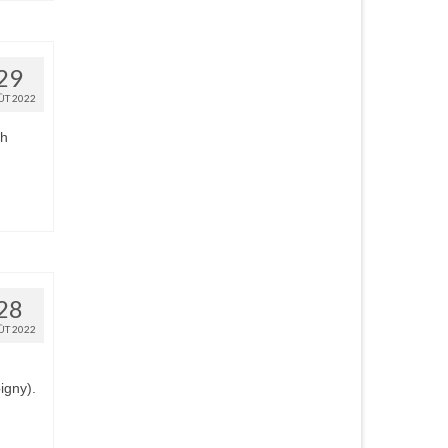
29
ÛT 2022
3h
28
ÛT 2022
igny).