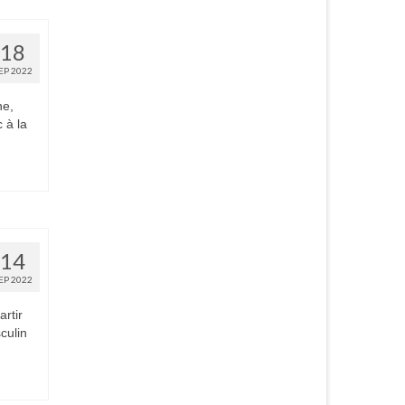
18
EP 2022
ne,
 à la
14
EP 2022
rtir
culin