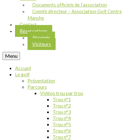
Documents officiels de l’association
Comité directeur – Association Golf Centre
Manche
Contact
Réservations
Abonnés
Visiteurs
Menu
Accueil
Le golf
Présentation
Parcours
Vidéos trou par trou
Trou n°1
Trou n°2
Trou n°3
Trou n°4
Trou n°5
Trou n°6
Trou n°7