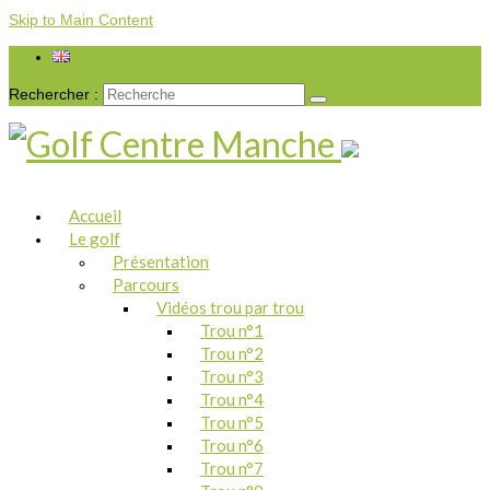
Skip to Main Content
Rechercher :
Accueil
Le golf
Présentation
Parcours
Vidéos trou par trou
Trou n°1
Trou n°2
Trou n°3
Trou n°4
Trou n°5
Trou n°6
Trou n°7