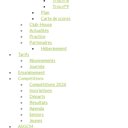
Trou n°8
Trou n°9
Plan
Carte de scores
Club-House
Actualités
Practice
Partenaires
Hébergement
Tarifs
Abonnements
Journée
Enseignement
Compétitions
Compétitions 2026
Inscriptions
Départs
Résultats
Agenda
Séniors
Jeunes
ASGCM