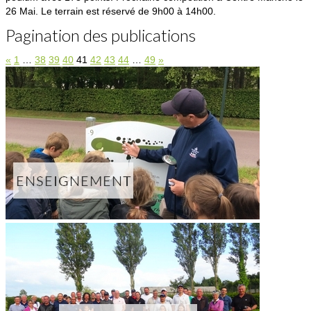
26 Mai. Le terrain est réservé de 9h00 à 14h00.
Pagination des publications
«
1
…
38
39
40
41
42
43
44
…
49
»