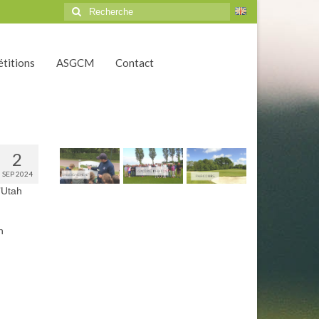
Rechercher
:
titions
ASGCM
Contact
2
SEP 2024
’Utah
n