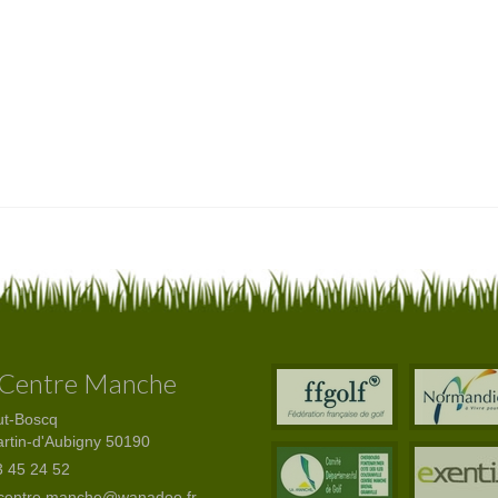
 Centre Manche
ut-Boscq
artin-d'Aubigny 50190
 45 24 52
.centre.manche@wanadoo.fr