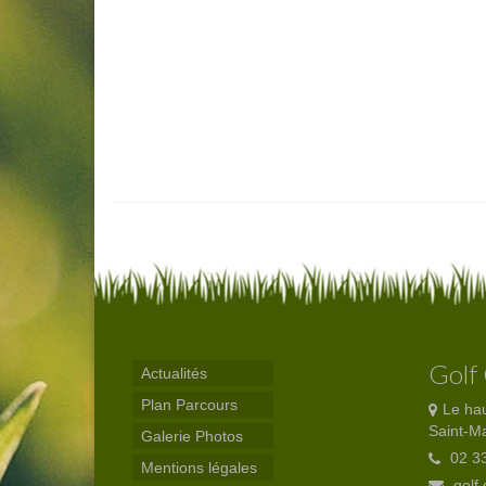
Golf
Actualités
Plan Parcours
Le ha
Saint-M
Galerie Photos
02 33
Mentions légales
golf