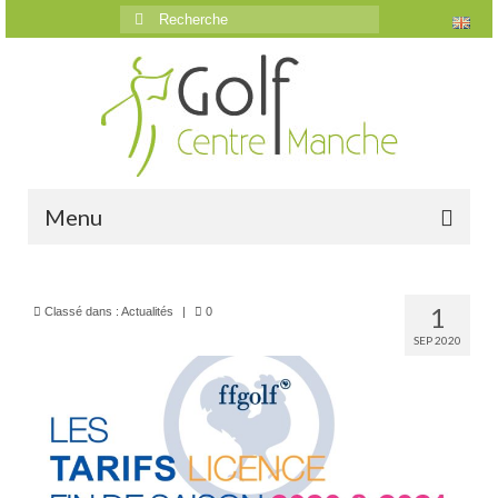
Rechercher
:
Menu
Accueil
1
Classé dans :
Actualités
|
0
Le golf
SEP 2020
Présentation
Parcours
Vidéos trou par trou