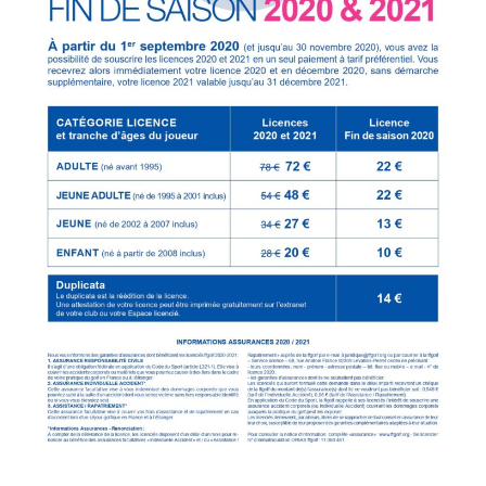
Trou n°1
Trou n°2
Trou n°3
Trou n°4
Trou n°5
Trou n°6
Trou n°7
Trou n°8
Trou n°9
Plan
Carte de scores