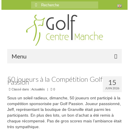
Rechercher
:
Menu
Accueil
50 joueurs à la Compétition Golf
Passion
15
Le golf
JUIN 2026
Classé dans :
Actualités
|
0
Présentation
Sous un soleil radieux, dimanche, 50 joueurs ont participé à la
compétition sponsorisée par Golf Passion. Joueur passsionné,
Parcours
Jeff, représentant la boutique de Granville était parmi les
participants. En plus des lots, un bon d’achat a été remis à
Vidéos trou par trou
chaque récompensé. Pas de gros scores mais l’ambiance était
très sympathique.