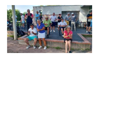
Trou n°1
Trou n°2
Trou n°3
Trou n°4
Trou n°5
Trou n°6
Trou n°7
Trou n°8
Trou n°9
Plan
Carte de scores