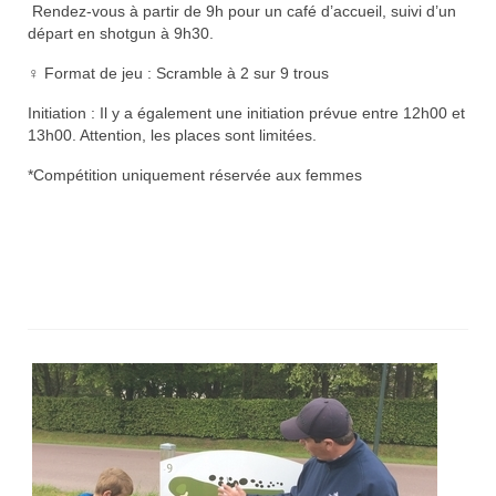
Trou n°1
Rendez-vous à partir de 9h pour un café d’accueil, suivi d’un
départ en shotgun à 9h30.
Trou n°2
️‍♀️ Format de jeu : Scramble à 2 sur 9 trous
Trou n°3
Initiation : Il y a également une initiation prévue entre 12h00 et
13h00. Attention, les places sont limitées.
Trou n°4
*Compétition uniquement réservée aux femmes
Trou n°5
Trou n°6
Trou n°7
Trou n°8
Trou n°9
Plan
Carte de scores