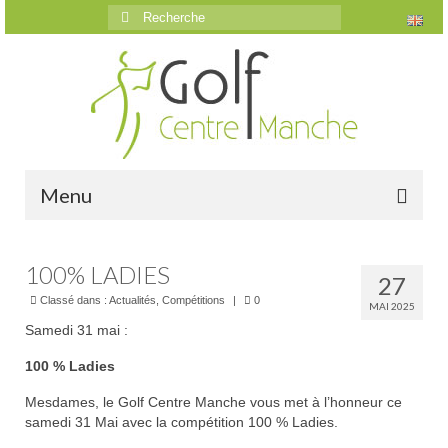
Rechercher
:
Menu
Accueil
100% LADIES
27
Le golf
Classé dans :
Actualités
,
Compétitions
|
0
MAI 2025
Samedi 31 mai :
Présentation
100 % Ladies
Parcours
Mesdames, le Golf Centre Manche vous met à l’honneur ce
Vidéos trou par trou
samedi 31 Mai avec la compétition 100 % Ladies.