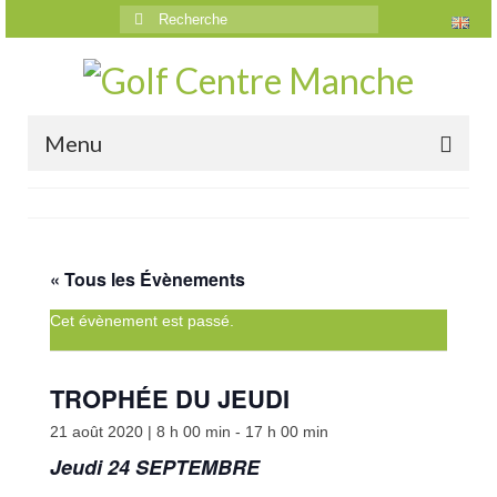
Rechercher
:
Menu
Accueil
Le golf
« Tous les Évènements
Présentation
Cet évènement est passé.
Parcours
Vidéos trou par trou
TROPHÉE DU JEUDI
Trou n°1
21 août 2020 | 8 h 00 min
-
17 h 00 min
Jeudi 24 SEPTEMBRE
Trou n°2