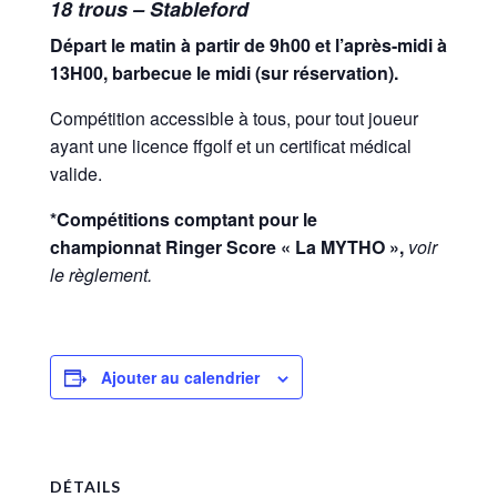
18 trous – Stableford
Trou n°3
Départ le matin à partir de 9h00 et l’après-midi à
Trou n°4
13H00, barbecue le midi (sur réservation).
Trou n°5
Compétition accessible à tous, pour tout joueur
ayant une licence ffgolf et un certificat médical
Trou n°6
valide.
Trou n°7
*Compétitions comptant pour le
championnat
Ringer Score « La MYTHO »,
voir
Trou n°8
le règlement.
Trou n°9
Plan
Ajouter au calendrier
Carte de scores
Club-House
Actualités
DÉTAILS