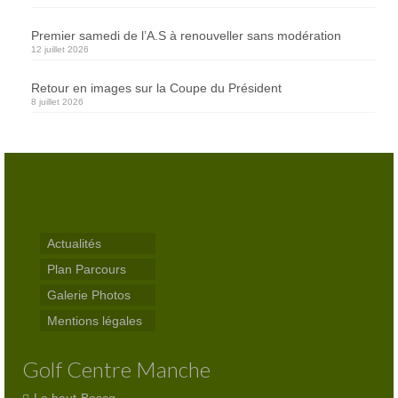
Résultats
Premier samedi de l’A.S à renouveller sans modération
12 juillet 2026
Agenda
Retour en images sur la Coupe du Président
Séniors
8 juillet 2026
Jeunes
ASGCM
Documents officiels de l’association
Comité directeur – Association Golf Centre
Actualités
Manche
Plan Parcours
Galerie Photos
Contact
Mentions légales
Réservations
Golf Centre Manche
Abonnés