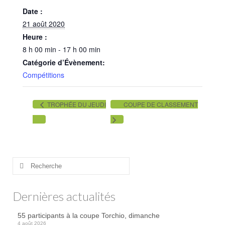
Date :
Practice
21 août 2020
Partenaires
Heure :
8 h 00 min - 17 h 00 min
Hébergement
Catégorie d’Évènement:
Tarifs
Compétitions
Abonnements
TROPHÉE DU JEUDI
COUPE DE CLASSEMENT
Journée
Enseignement
Compétitions
Rechercher
:
Compétitions 2026
Dernières actualités
Inscriptions
55 participants à la coupe Torchio, dimanche
Départs
4 août 2026