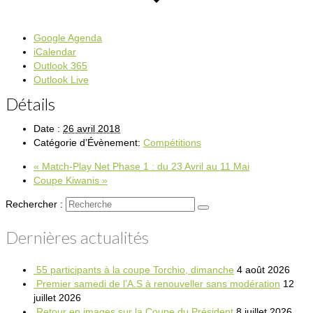
Google Agenda
iCalendar
Outlook 365
Outlook Live
Détails
Date :
26 avril 2018
Catégorie d’Évènement:
Compétitions
«
Match-Play Net Phase 1 : du 23 Avril au 11 Mai
Coupe Kiwanis
»
Rechercher :
Dernières actualités
55 participants à la coupe Torchio, dimanche
4 août 2026
Premier samedi de l’A.S à renouveller sans modération
12
juillet 2026
Retour en images sur la Coupe du Président
8 juillet 2026