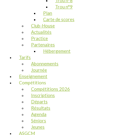
Trou n°8
Trou n°9
Plan
Carte de scores
Club-House
Actualités
Practice
Partenaires
Hébergement
Tarifs
Abonnements
Journée
Enseignement
Compétitions
Compétitions 2026
Inscriptions
Départs
Résultats
Agenda
Séniors
Jeunes
ASGCM