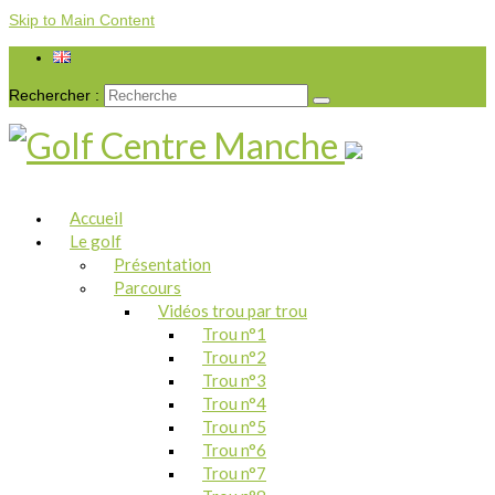
Skip to Main Content
Rechercher :
Accueil
Le golf
Présentation
Parcours
Vidéos trou par trou
Trou n°1
Trou n°2
Trou n°3
Trou n°4
Trou n°5
Trou n°6
Trou n°7