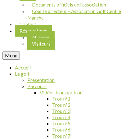
Documents officiels de l’association
Comité directeur – Association Golf Centre
Manche
Contact
Réservations
Abonnés
Visiteurs
Menu
Accueil
Le golf
Présentation
Parcours
Vidéos trou par trou
Trou n°1
Trou n°2
Trou n°3
Trou n°4
Trou n°5
Trou n°6
Trou n°7