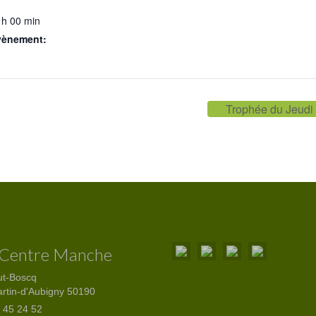
 h 00 min
vènement:
Trophée du Jeudi
 Centre Manche
ut-Boscq
artin-d'Aubigny 50190
 45 24 52