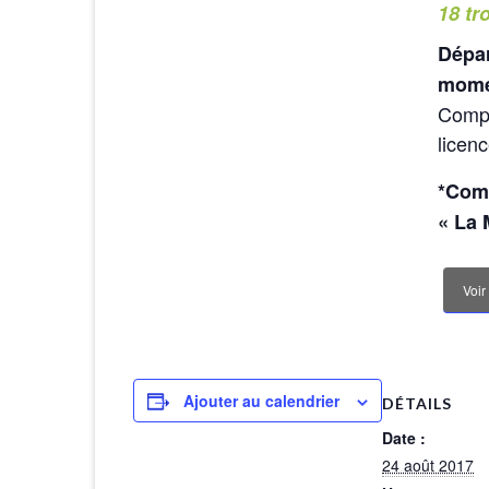
18 tr
Dépar
momen
Compé
licenc
*Com
« La
Voir
Ajouter au calendrier
DÉTAILS
Date :
24 août 2017