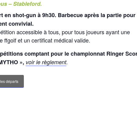
ous – Stableford.
t en shot-gun à 9h30. Barbecue après la partie pour
t convivial.
tition accessible à tous, pour tous joueurs ayant une
e ffgolf et un certificat médical valide.
pétitions comptant pour le championnat
Ringer Sco
 MYTHO »,
voir le règlement
.
 les départs