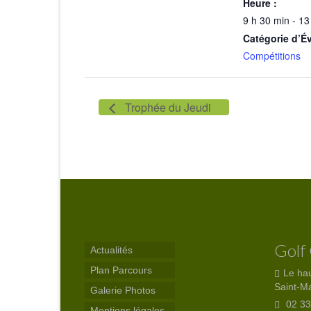
Heure :
9 h 30 min - 13
Catégorie d’É
Compétitions
Trophée du Jeudi
Golf
Actualités
Plan Parcours
Le ha
Saint-M
Galerie Photos
02 33
Mentions légales