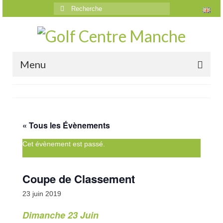
Rechercher
:
Menu
Accueil
Le golf
« Tous les Évènements
Présentation
Cet évènement est passé.
Parcours
Vidéos trou par trou
Coupe de Classement
Trou n°1
23 juin 2019
Dimanche 23 Juin
Trou n°2