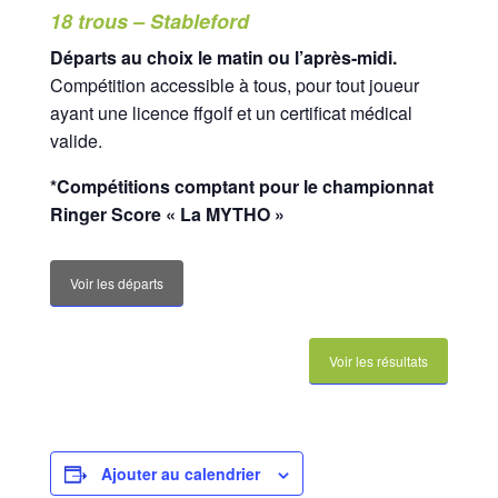
18 trous – Stableford
Trou n°3
Départs au choix le matin ou l’après-midi.
Trou n°4
Compétition accessible à tous, pour tout joueur
ayant une licence ffgolf et un certificat médical
Trou n°5
valide.
Trou n°6
*Compétitions comptant pour le championnat
Trou n°7
Ringer Score « La MYTHO »
Trou n°8
Voir les départs
Trou n°9
Plan
Voir les résultats
Carte de scores
Club-House
Ajouter au calendrier
Actualités