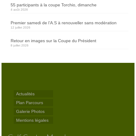
55 participants à la coupe Torchio, dimanche
Résultats
4 août 2026
Agenda
Premier samedi de l’A.S à renouveller sans modération
12 juillet 2026
Séniors
Retour en images sur la Coupe du Président
Jeunes
8 juillet 2026
ASGCM
Documents officiels de l’association
Comité directeur – Association Golf Centre
Manche
Actualités
Contact
Plan Parcours
Galerie Photos
Réservations
Mentions légales
Abonnés