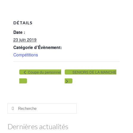
Practice
Partenaires
DÉTAILS
Hébergement
Date :
23 juin 2019
Tarifs
Catégorie d’Évènement:
Compétitions
Abonnements
Journée
Coupe du personnel
SENIORS DE LA MANCHE
Enseignement
Compétitions
Compétitions 2026
Rechercher
:
Inscriptions
Dernières actualités
Départs