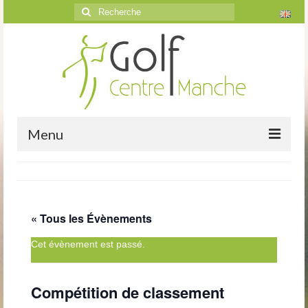
Rechercher
:
Menu
Accueil
Le golf
« Tous les Évènements
Présentation
Cet évènement est passé.
Parcours
Vidéos trou par trou
Compétition de classement