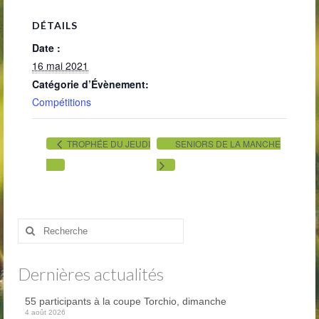
Inscriptions
DÉTAILS
Départs
Date :
16 mai 2021
Résultats
Catégorie d’Évènement:
Agenda
Compétitions
Séniors
TROPHÉE DU JEUDI
SENIORS DE LA MANCHE
Jeunes
ASGCM
Documents officiels de l’association
Rechercher
:
Comité directeur – Association Golf Centre
Manche
Dernières actualités
Contact
55 participants à la coupe Torchio, dimanche
Réservations
4 août 2026