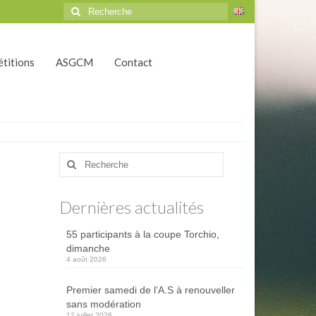
Rechercher
:
titions
ASGCM
Contact
Rechercher
:
Dernières actualités
55 participants à la coupe Torchio,
dimanche
4 août 2026
Premier samedi de l’A.S à renouveller
sans modération
12 juillet 2026